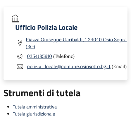
Ufficio Polizia Locale
Piazza Giuseppe Garibaldi, 1 24040 Osio Sopra
(BG)
0354185910
(Telefono)
polizia_locale@comune.osiosotto.bg.it
(Email)
Strumenti di tutela
Tutela amministrativa
Tutela giurisdizionale