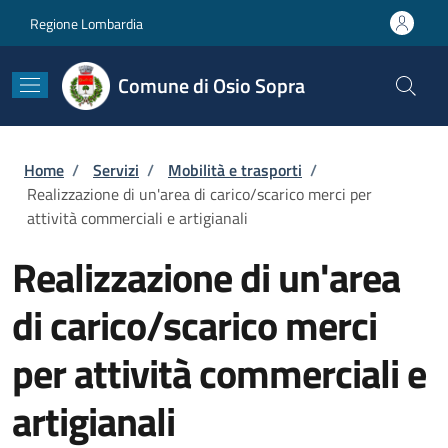
Salta al contenuto principale
Skip to footer content
Regione Lombardia
Comune di Osio Sopra
Briciole di pane
Home
/
Servizi
/
Mobilità e trasporti
/
Realizzazione di un'area di carico/scarico merci per
attività commerciali e artigianali
Realizzazione di un'area
di carico/scarico merci
per attività commerciali e
artigianali