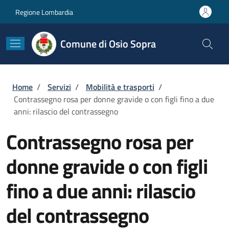
Salta al contenuto principale
Skip to footer content
Regione Lombardia
Comune di Osio Sopra
Briciole di pane
Home
/
Servizi
/
Mobilità e trasporti
/
Contrassegno rosa per donne gravide o con figli fino a due
anni: rilascio del contrassegno
Contrassegno rosa per
donne gravide o con figli
fino a due anni: rilascio
del contrassegno