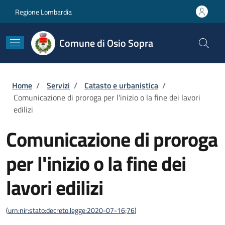
Salta al contenuto principale
Skip to footer content
Regione Lombardia
Comune di Osio Sopra
Briciole di pane
Home
/
Servizi
/
Catasto e urbanistica
/
Comunicazione di proroga per l'inizio o la fine dei lavori
edilizi
Comunicazione di proroga
per l'inizio o la fine dei
lavori edilizi
(
urn:nir:stato:decreto.legge:2020-07-16;76
)