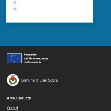
Valuta 2 stelle su 5
Valuta 1 stelle su 5
Comune di Osio Sopra
Footer menu
Area riservata
Crediti