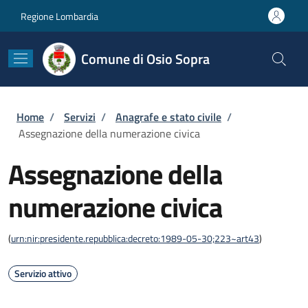
Salta al contenuto principale
Skip to footer content
Regione Lombardia
Comune di Osio Sopra
Briciole di pane
Home
/
Servizi
/
Anagrafe e stato civile
/
Assegnazione della numerazione civica
Assegnazione della
numerazione civica
(
urn:nir:presidente.repubblica:decreto:1989-05-30;223~art43
)
Servizio attivo