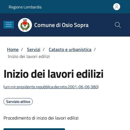
Salta al contenuto principale
Skip to footer content
Regione Lombardia
Comune di Osio Sopra
Briciole di pane
Home
/
Servizi
/
Catasto e urbanistica
/
Inizio dei lavori edilizi
Inizio dei lavori edilizi
(
urn:nir:presidente.repubblica:decreto:2001-06-06;380
)
Servizio attivo
Procedimento di inizio dei lavori edilizi