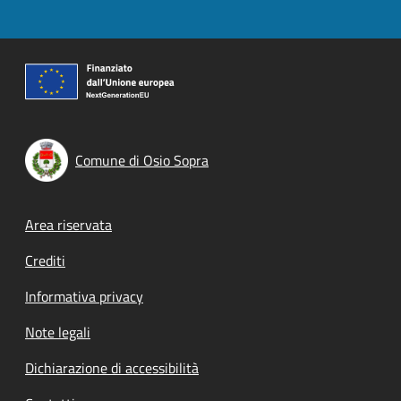
Comune di Osio Sopra
Footer menu
Area riservata
Crediti
Informativa privacy
Note legali
Dichiarazione di accessibilità