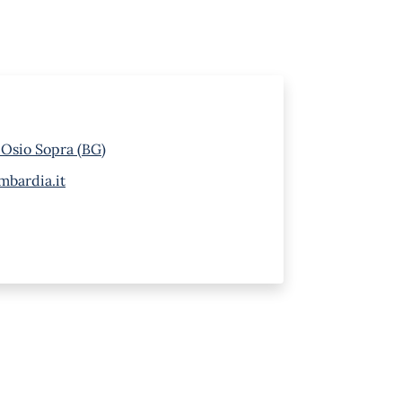
 Osio Sopra (BG)
mbardia.it