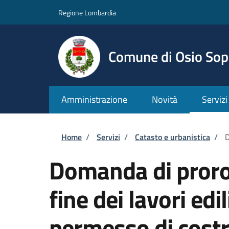
Salta al contenuto principale
Skip to footer content
Regione Lombardia
Comune di Osio Sop
Amministrazione
Novità
Servizi
Briciole di pane
Home
/
Servizi
/
Catasto e urbanistica
/
D
Domanda di proroga
fine dei lavori edil
permesso di costr