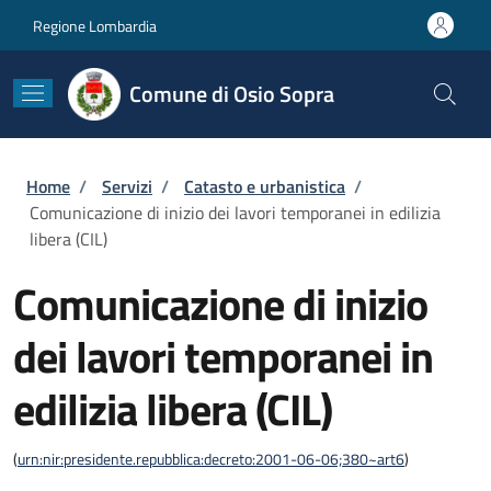
Salta al contenuto principale
Skip to footer content
Regione Lombardia
Comune di Osio Sopra
Briciole di pane
Home
/
Servizi
/
Catasto e urbanistica
/
Comunicazione di inizio dei lavori temporanei in edilizia
libera (CIL)
Comunicazione di inizio
dei lavori temporanei in
edilizia libera (CIL)
(
urn:nir:presidente.repubblica:decreto:2001-06-06;380~art6
)