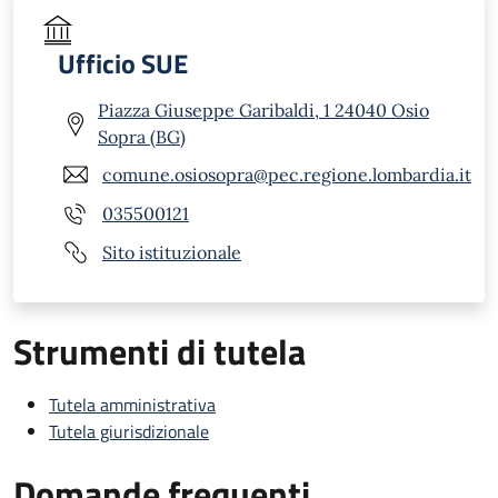
Ufficio SUE
Piazza Giuseppe Garibaldi, 1 24040 Osio
Sopra (BG)
comune.osiosopra@pec.regione.lombardia.it
035500121
Sito istituzionale
Strumenti di tutela
Tutela amministrativa
Tutela giurisdizionale
Domande frequenti